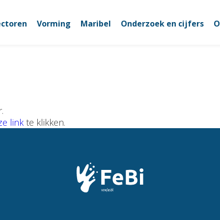
ectoren
Vorming
Maribel
Onderzoek en cijfers
O
.
e link
te klikken.