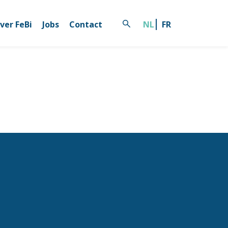
ver FeBi
Jobs
Contact
NL
FR