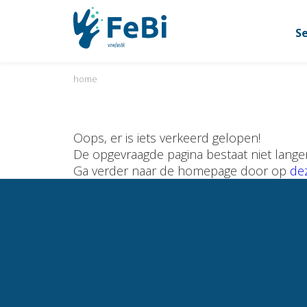
S
home
Oops, er is iets verkeerd gelopen!
De opgevraagde pagina bestaat niet langer
Ga verder naar de homepage door op
dez