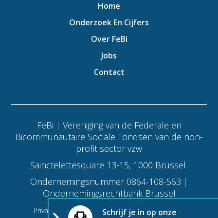
Home
Onderzoek En Cijfers
Over FeBi
Jobs
Contact
FeBi
|
Vereniging van de Federale en
Bicommunautaire Sociale Fondsen van de non-
profit sector vzw
Sainctelettesquare 13-15, 1000 Brussel
Ondernemingsnummer 0864-108-563
|
Ondernemingsrechtbank Brussel
|
|
Privacy voorwaarden
Cookie policy
Cookie
Schrijf je in op onze